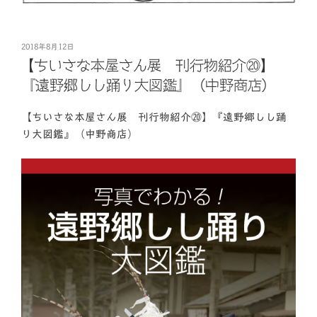
投
2018年8月12日
稿
【ちいさな本屋さん展 刊行物紹介⑳】
日:
『遠野郷しし踊り大図鑑』（中野商店）
【ちいさな本屋さん展 刊行物紹介⑳】『遠野郷しし踊
り大図鑑』（中野商店）