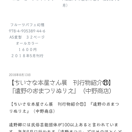
月）
フルーツパフェ幻想
978-4-905389-44-6
A5変型 ３２ページ
オールカラー
１６００円
２０１８年5月刊行
投
2018年8月13日
稿
【ちいさな本屋さん展 刊行物紹介㉑】
日:
『遠野のおまつりぬりえ』（中野商店）
【ちいさな本屋さん展 刊行物紹介㉑】『遠野のおまつ
りぬりえ』（中野商店）
遠野郷には民俗芸能団体が100以上あると言われていま
す。毎年9月に行われる「遠野まつり」ではそのほとんど