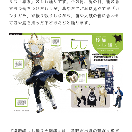
りは「幕系」のしし踊りです。牛の角、鹿の目、龍の鼻
をもつ面をつけたししが、幕やたてがみに見立てた「カ
ンナガラ」を振り散らしながら、笛や太鼓の音に合わせ
て刀や扇を持った子どもたちと踊ります。
『遠野郷しし踊り大図鑑』は、遠野市出身の現在は東京