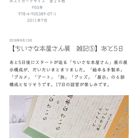
ポストカードサイズ 全２４枚
950年
978-4-905389-07-1
2011年7月
投
2018年8月13日
稿
【ちいさな本屋さん展 雑記⑤】あと5日
日:
あと5日後にスタートが迫る「ちいさな本屋さん」展の展
示構成が、だいたいまとまりました。「絵本＆手製本」
「グルメ」「アート」「旅」「グッズ」「展示」の６部
構成となりそうです。17日の設営が楽しみです。