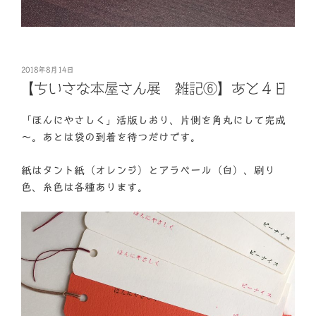
投
2018年8月14日
稿
【ちいさな本屋さん展 雑記⑥】あと４日
日:
「ほんにやさしく」活版しおり、片側を角丸にして完成
～。あとは袋の到着を待つだけです。
紙はタント紙（オレンジ）とアラベール（白）、刷り
色、糸色は各種あります。