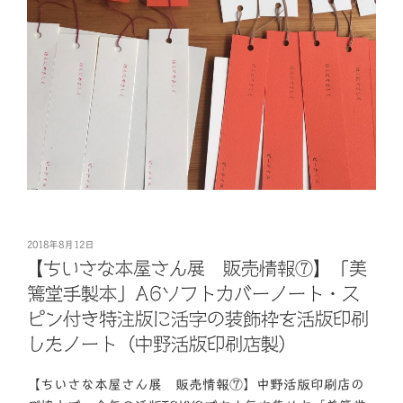
投
2018年8月12日
稿
【ちいさな本屋さん展 販売情報⑦】「美
日:
篶堂手製本」A6ソフトカバーノート・ス
ピン付き特注版に活字の装飾枠を活版印刷
したノート（中野活版印刷店製）
【ちいさな本屋さん展 販売情報⑦】中野活版印刷店の