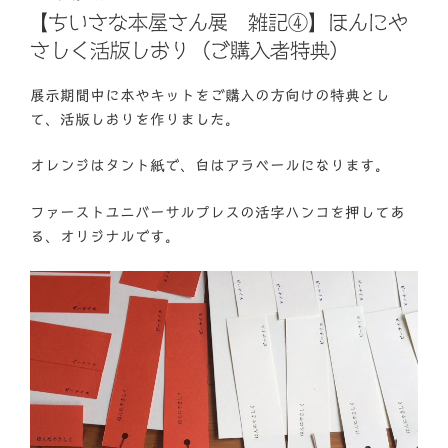
稿
【ちいさな本屋さん展 雑記④】ほんにや
日:
さしく活版しおり（ご購入者特典）
展示期間中に本やキットをご購入の方向けの特典とし
て、活版しおりを作りました。
オレンジはタント紙で、白はアラベールになります。
ファーストユニバーサルプレスの活字ハンコを押してあ
る、オリジナルです。