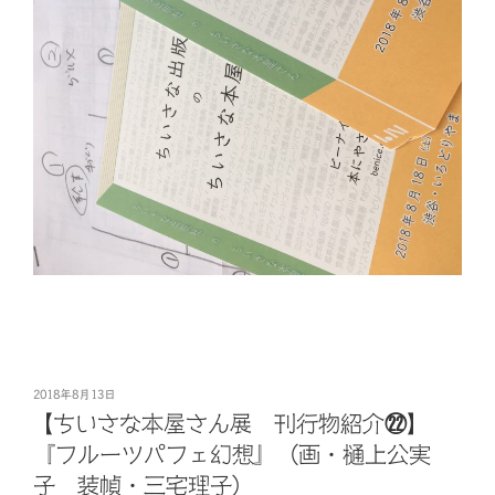
投
2018年8月13日
稿
【ちいさな本屋さん展 刊行物紹介㉒】
日:
『フルーツパフェ幻想』（画・樋上公実
子 装幀・三宅理子）