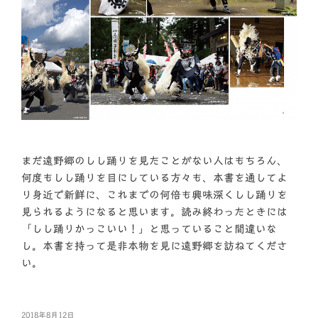
まだ遠野郷のしし踊りを見たことがない人はもちろん、
何度もしし踊りを目にしている方々も、本書を通してよ
り身近で新鮮に、これまでの何倍も興味深くしし踊りを
見られるようになると思います。読み終わったときには
「しし踊りかっこいい！」と思っていること間違いな
し。本書を持って是非本物を見に遠野郷を訪ねてくださ
い。
投
2018年8月12日