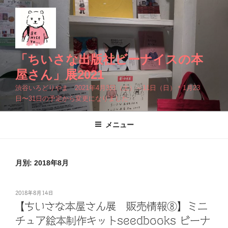
コ
ン
テ
ン
ツ
「ちいさな出版社ビーナイスの本
へ
屋さん」展2021
ス
渋谷いろどりやま 2021年4月3日（土）～11日（日）＊1月23
キ
日〜31日の予定から変更になりました
ッ
プ
メニュー
月別: 2018年8月
投
2018年8月14日
稿
【ちいさな本屋さん展 販売情報⑧】ミニ
日:
チュア絵本制作キットseedbooks ビーナ