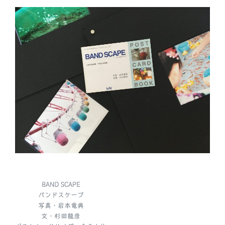
BAND SCAPE
バンドスケープ
写真・岩本竜典
文・杉田龍彦