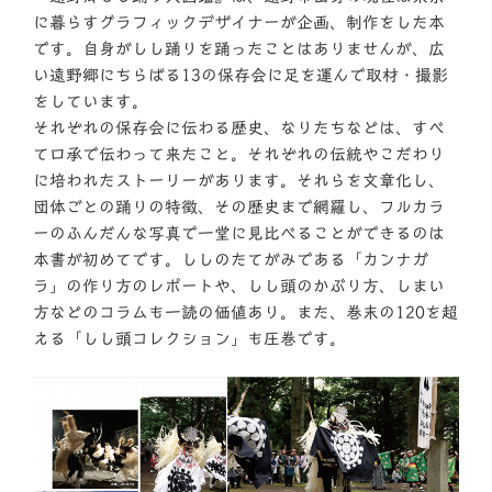
に暮らすグラフィックデザイナーが企画、制作をした本
です。自身がしし踊りを踊ったことはありませんが、広
い遠野郷にちらばる13の保存会に足を運んで取材・撮影
をしています。
それぞれの保存会に伝わる歴史、なりたちなどは、すべ
て口承で伝わって来たこと。それぞれの伝統やこだわり
に培われたストーリーがあります。それらを文章化し、
団体ごとの踊りの特徴、その歴史まで網羅し、フルカラ
ーのふんだんな写真で一堂に見比べることができるのは
本書が初めてです。ししのたてがみである「カンナガ
ラ」の作り方のレポートや、しし頭のかぶり方、しまい
方などのコラムも一読の価値あり。また、巻末の120を超
える「しし頭コレクション」も圧巻です。