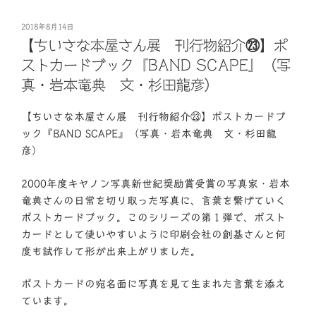
投
2018年8月14日
稿
【ちいさな本屋さん展 刊行物紹介㉓】ポ
日:
ストカードブック『BAND SCAPE』（写
真・岩本竜典 文・杉田龍彦）
【ちいさな本屋さん展 刊行物紹介㉓】ポストカードブ
ック『BAND SCAPE』（写真・岩本竜典 文・杉田龍
彦）
2000年度キヤノン写真新世紀奨励賞受賞の写真家・岩本
竜典さんの日常を切り取った写真に、言葉を繋げていく
ポストカードブック。このシリーズの第１弾で、ポスト
カードとして使いやすいように印刷会社の創基さんと何
度も試作して形が出来上がりました。
ポストカードの宛名面に写真を見て生まれた言葉を添え
ています。