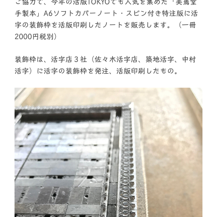
ご協力で、今年の活版TOKYOでも人気を集めた「美篶堂
手製本」A6ソフトカバーノート・スピン付き特注版に活
字の装飾枠を活版印刷したノートを販売します。（一冊
2000円税別）
装飾枠は、活字店３社（佐々木活字店、築地活字、中村
活字）に活字の装飾枠を発注、活版印刷したもの。