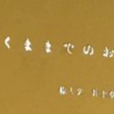
コ
ン
テ
ン
ツ
へ
ス
キ
ッ
プ