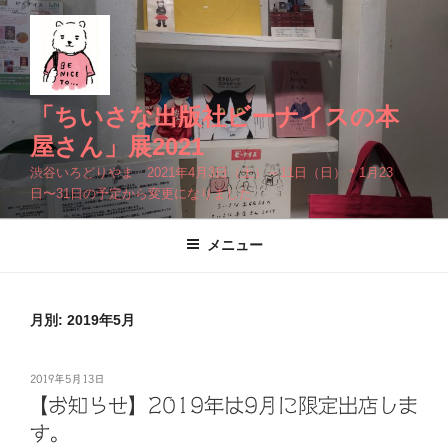
コ
ン
テ
ン
ツ
「ちいさな出版社ビーナイスの本
へ
屋さん」展2021
ス
渋谷いろどりやま 2021年4月3日（土）～11日（日）＊1月23
キ
日〜31日の予定から変更になりました
ッ
プ
メニュー
月別: 2019年5月
投
2019年5月13日
稿
【お知らせ】2019年は9月に限定出店しま
日:
す。