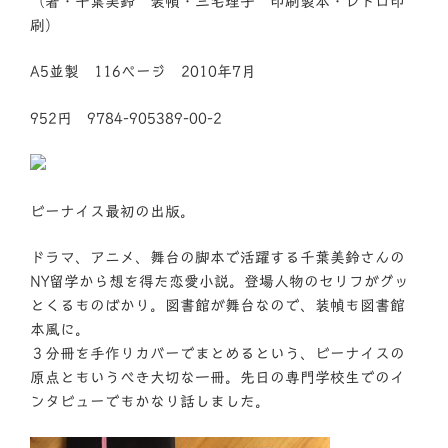
（著・千葉美鈴 装幀・三宅理子 印刷製本・レトロ印
刷）
A5並製 116ページ 2010年7月
952円 9784-905389-00-2
ビーナイス最初の出版。
ドラマ、アニメ、舞台の脚本で活躍する千葉美鈴さんの
NY留学から想を得た恋愛小説。登場人物のセリフがグッ
とくるものばかり。図書館が舞台なので、装幀も図書館
本風に。
３分冊を手作りカバーでまとめるという、ビーナイスの
原点ともいうべき大切な一冊。先日の専門学校生でのイ
ンタビューでもかなり話しました。