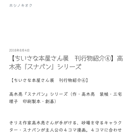
ホシノキオク
投
2018年8月4日
稿
【ちいさな本屋さん展 刊行物紹介④】高
日:
木亮『スナバン』シリーズ
【ちいさな本屋さん展 刊行物紹介④】
高木亮『スナバン』シリーズ（作・高木亮 装幀・三宅
理子 印刷製本・創基）
きりえ作家高木亮さんが手がける、砂場を守るキャラク
ター・スナバンが主人公の４コマ漫画。４コマに合わせ