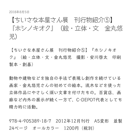
投
2018年8月5日
稿
【ちいさな本屋さん展 刊行物紹介⑤】
日:
『ホシノキオク』（絵・立体・文 金丸悠
児）
【ちいさな本屋さん展 刊行物紹介⑤】『ホシノキオ
ク』（絵・立体・文・金丸悠児 撮影・安川啓太 印刷
製本・創基）
動物や建物などを独自の手法で表現し創作を続けている
画家・金丸悠児さんの初めての絵本。流木などを使った
立体作品にやさしく深い文章を付けたもの。百貨店、画
廊など内外の展示が続く一方で、C-DEPOT代表としても
精力的に活動。
978-4-905389-18-7 2012年12月刊行 A5変形 並製
24ページ オールカラー 1200円（税別）