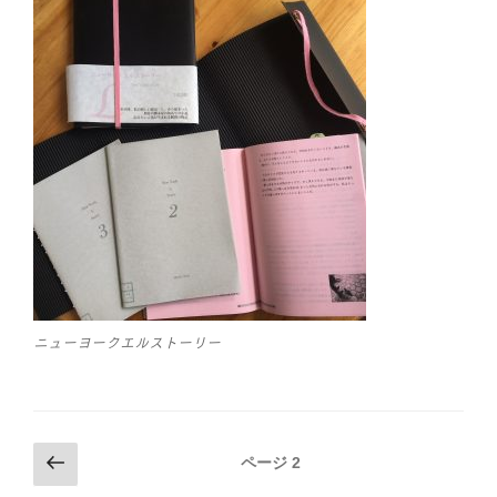
ニューヨークエルストーリー
投
前
ページ
2
の
稿