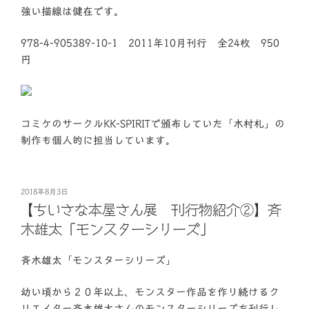
強い描線は健在です。
978-4-905389-10-1 2011年10月刊行 全24枚 950
円
コミケのサークルKK-SPIRITで頒布していた「木村札」の
制作も個人的に担当しています。
投
2018年8月3日
稿
【ちいさな本屋さん展 刊行物紹介②】斉
日:
木雄太「モンスターシリーズ」
斉木雄太「モンスターシリーズ」
幼い頃から２０年以上、モンスター作品を作り続けるク
リエイター斉木雄太さんのモンスターシリーズを刊行し