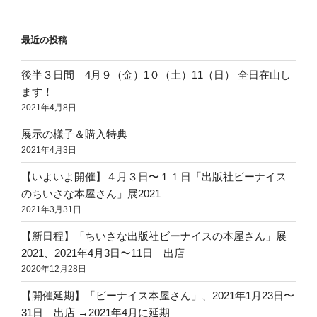
ペ
ナ
ー
ビ
最近の投稿
ジ
ゲ
ー
後半３日間 4月９（金）1０（土）11（日） 全日在山し
ます！
シ
2021年4月8日
ョ
ン
展示の様子＆購入特典
2021年4月3日
【いよいよ開催】４月３日〜１１日「出版社ビーナイス
のちいさな本屋さん」展2021
2021年3月31日
【新日程】「ちいさな出版社ビーナイスの本屋さん」展
2021、2021年4月3日〜11日 出店
2020年12月28日
【開催延期】「ビーナイス本屋さん」、2021年1月23日〜
31日 出店 →2021年4月に延期