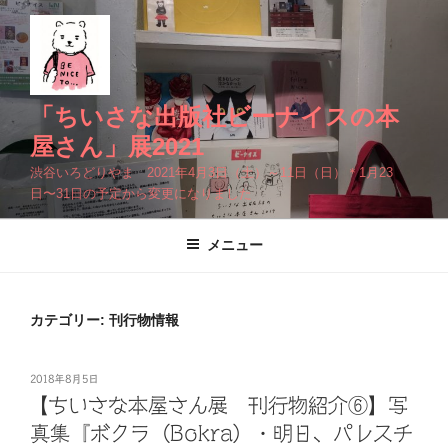
コ
ン
テ
ン
ツ
「ちいさな出版社ビーナイスの本
へ
屋さん」展2021
ス
渋谷いろどりやま 2021年4月3日（土）～11日（日）＊1月23
キ
日〜31日の予定から変更になりました
ッ
プ
メニュー
カテゴリー: 刊行物情報
投
2018年8月5日
稿
【ちいさな本屋さん展 刊行物紹介⑥】写
日:
真集『ボクラ（Bokra）・明日、パレスチ