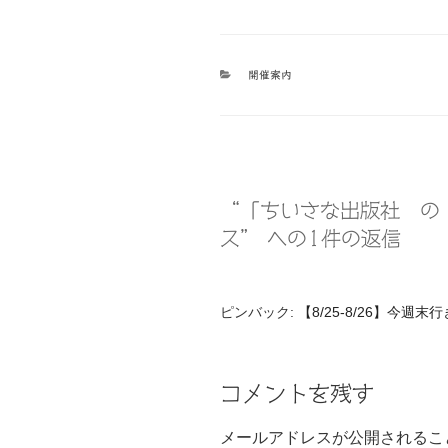
カ
開催案内
テ
ゴ
リ
ー
“「ちいさな出版社 の
ス” への1件の返信
ピンバック:
【8/25-8/26】今週末
コメントを残す
メールアドレスが公開されるこ