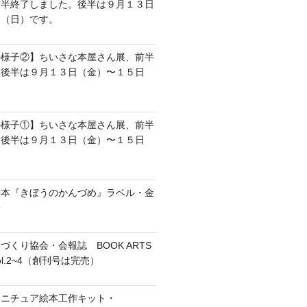
前半終了しました。後半は９月１３日
日（日）です。
の様子②】ちいさな本屋さん展、前半
。後半は９月１３日（金）〜１５日
の様子①】ちいさな本屋さん展、前半
。後半は９月１３日（金）〜１５日
絵本『きぼうのかんづめ』ラベル・金
缶
づくり協会・会報誌 BOOK ARTS
vol.2~4（創刊号は完売）
ミニチュア絵本工作キット・