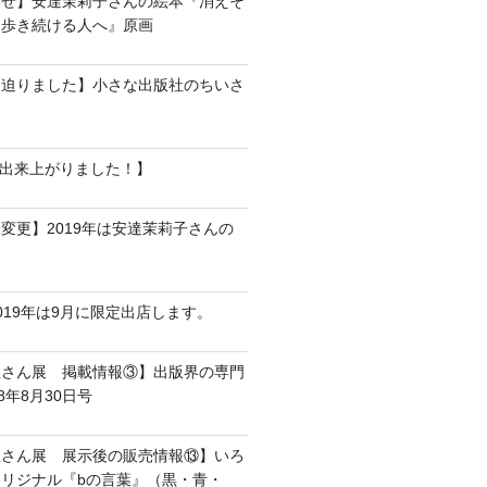
らせ】安達茉莉子さんの絵本『消えそ
て歩き続ける人へ』原画
に迫りました】小さな出版社のちいさ
Mが出来上がりました！】
変更】2019年は安達茉莉子さんの
。
019年は9月に限定出店します。
屋さん展 掲載情報③】出版界の専門
8年8月30日号
屋さん展 展示後の販売情報⑬】いろ
リジナル『bの言葉』（黒・青・