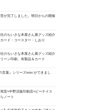
設営が完了しました。明日からの開催
版社のちいさな本屋さん展グッズ紹介
、カード・コースター・しおり
版社のちいさな本屋さん展グッズ紹介
クリーン印刷、布製品＆カード
言葉』シリーズmini ができまし
美篶堂×中野活版印刷店×ビーナイス
ばらノート