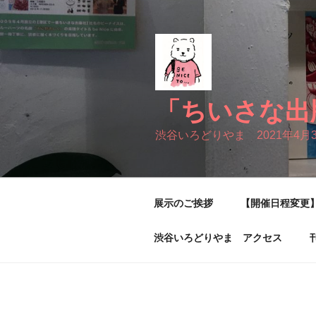
コ
ン
テ
ン
ツ
へ
「ちいさな出
ス
キ
渋谷いろどりやま 2021年4月
ッ
プ
展示のご挨拶
【開催日程変更】
渋谷いろどりやま アクセス