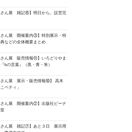
屋さん展 雑記⑧】明日から。設営完
屋さん展 開催案内③】特別展示・特
特典などの全体概要まとめ
屋さん展 販売情報⑪】いろどりやま
『bの言葉』（黒・青・朱）
さん展 展示・販売情報⑩】 高木
ねこペティ」
屋さん展 開催案内②】出版社ビーナ
集室
屋さん展 雑記⑦】あと３日 展示用