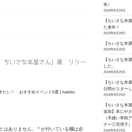
朱）
2018年8月29日
【ちいさな本
た来年！
2018年8月28日
【ちいさな本
2018年8月26日
【ちいさな本屋
 ちいさな本屋さん」展 リリー
した。
2018年8月25日
【ちいさな本
日間がスター
行きたい！ おすすめイベント5選 | haletto
2018年8月24日
【ちいさな本
追加】本にや
（手縫い革鞄
ナー三宅理子
とはありません。
*
が付いている欄は必
2018年8月23日