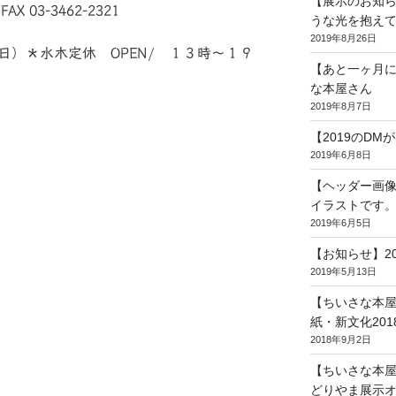
【展示のお知
X 03-3462-2321
うな光を抱え
2019年8月26日
日（日）＊水木定休 OPEN/ １３時～１９
【あと一ヶ月
な本屋さん
2019年8月7日
【2019のD
2019年6月8日
【ヘッダー画像
イラストです
2019年6月5日
【お知らせ】2
2019年5月13日
【ちいさな本
紙・新文化201
2018年9月2日
【ちいさな本
どりやま展示オ