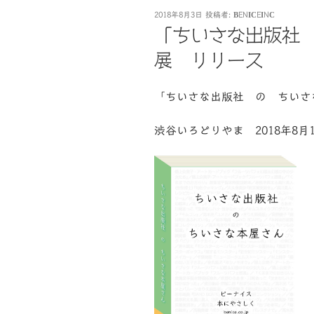
投
2018年8月3日
投稿者:
BENICEINC
稿
「ちいさな出版社
日:
展 リリース
「ちいさな出版社 の ちいさ
渋谷いろどりやま 2018年8月