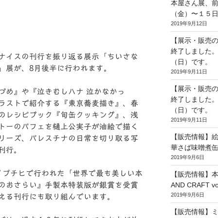
本屋さん展、
（金）〜１５
2019年9月12日
【展示・販売
終了しました
ナイスの刊行を振り返る展示「ちいさな
（日）です。
」展が、8月後半に行われます。
2019年9月11日
【展示・販売
づめ』や『泣きむしハナ 泣かなかっ
終了しました
ラストで紹介する『東京蕎麦描き』、春
（日）です。
のレシピブック『旬缶クッキング』、浅
2019年9月11日
トーのパフェを樋上公実子が油絵で描く
【販売情報】
リーズ、パレスチナの日常を切り取る写
華さば味噌煮
刊行。
2019年9月6日
イプチヒで行われた「世界で最も美しい本
【販売情報】本
AND CRAFT 
のおさらい』手製本特装版が銀賞を受賞
2019年9月6日
える刊行にも取り組んでいます。
【販売情報】