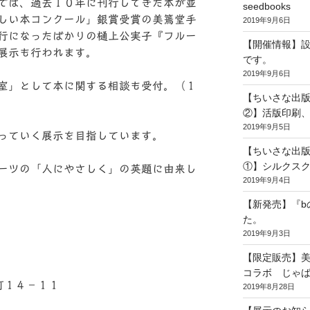
では、過去１０年に刊行してきた本が並
seedbooks
しい本コンクール」銀賞受賞の美篶堂手
2019年9月6日
行になったばかりの樋上公実子『フルー
【開催情報】
展示も行われます。
です。
2019年9月6日
室」として本に関する相談も受付。（１
【ちいさな出
②】活版印刷
2019年9月5日
っていく展示を目指しています。
【ちいさな出
①】シルクス
ーツの「人にやさしく」の英題に由来し
2019年9月4日
【新発売】『bの
た。
2019年9月3日
【限定販売】
コラボ じゃ
山町１４－１１
2019年8月28日