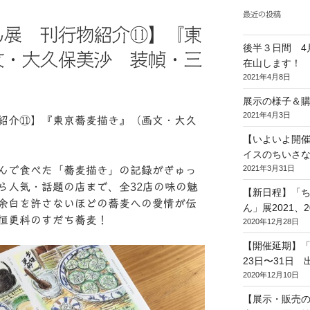
最近の投稿
ん展 刊行物紹介⑪】『東
後半３日間 4
文・大久保美沙 装幀・三
在山します！
2021年4月8日
展示の様子＆
2021年4月3日
紹介⑪】『東京蕎麦描き』（画文・大久
【いよいよ開
イスのちいさな
2021年3月31日
んで食べた「蕎麦描き」の記録がぎゅっ
ら人気・話題の店まで、全32店の味の魅
【新日程】「
余白を許さないほどの蕎麦への愛情が伝
ん」展2021、
恒更科のすだち蕎麦！
2020年12月28日
【開催延期】「
23日〜31日 
2020年12月10日
【展示・販売