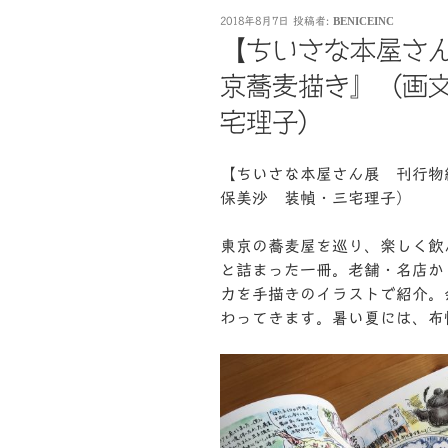
投
2018年8月7日
投稿者:
BENICEINC
稿
【ちいさな本屋さ
日:
京蕎麦描き』（画
宅理子）
【ちいさな本屋さん展 刊行物
保美沙 装幀・三宅理子）
東京の蕎麦屋を巡り、楽しく飲
と詰まった一冊。老舗・名店か
力を手描きのイラストで紹介。
わってきます。暑い夏には、布