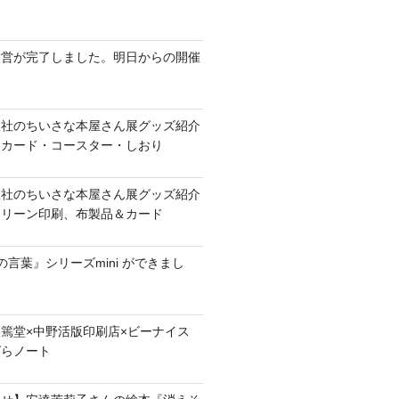
設営が完了しました。明日からの開催
版社のちいさな本屋さん展グッズ紹介
、カード・コースター・しおり
版社のちいさな本屋さん展グッズ紹介
クリーン印刷、布製品＆カード
言葉』シリーズmini ができまし
美篶堂×中野活版印刷店×ビーナイス
ばらノート