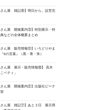
屋さん展 雑記⑧】明日から。設営完
屋さん展 開催案内③】特別展示・特
特典などの全体概要まとめ
屋さん展 販売情報⑪】いろどりやま
『bの言葉』（黒・青・朱）
さん展 展示・販売情報⑩】 高木
ねこペティ」
屋さん展 開催案内②】出版社ビーナ
集室
屋さん展 雑記⑦】あと３日 展示用