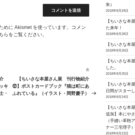
朱）
2018年8月29日
【ちいさな本
に Akismet を使っています。
コメン
た来年！
ちらをご覧ください
。
2018年8月28日
【ちいさな本
2018年8月26日
【ちいさな本屋
した。
次
次
2018年8月25日
の
介
【ちいさな本屋さん展 刊行物紹介
【ちいさな本
投
ッキ
⑫】ポストカードブック『猫は町にあ
日間がスター
稿
士・
ふれている』（イラスト・岡野慶子）
2018年8月24日
【ちいさな本
追加】本にや
（手縫い革鞄
ナー三宅理子
2018年8月23日