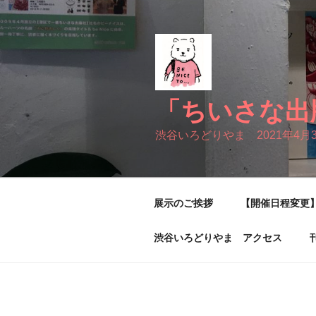
コ
ン
テ
ン
ツ
へ
「ちいさな出
ス
キ
渋谷いろどりやま 2021年4月
ッ
プ
展示のご挨拶
【開催日程変更】
渋谷いろどりやま アクセス