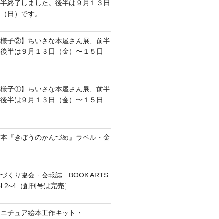
前半終了しました。後半は９月１３日
日（日）です。
の様子②】ちいさな本屋さん展、前半
。後半は９月１３日（金）〜１５日
の様子①】ちいさな本屋さん展、前半
。後半は９月１３日（金）〜１５日
絵本『きぼうのかんづめ』ラベル・金
缶
づくり協会・会報誌 BOOK ARTS
vol.2~4（創刊号は完売）
ミニチュア絵本工作キット・