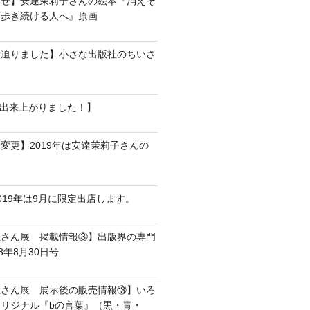
らせ】安達茉莉子さんの絵本『消えそ
て歩き続ける人へ』原画
に迫りました】小さな出版社のちいさ
Mが出来上がりました！】
変更】2019年は安達茉莉子さんの
。
019年は9月に限定出店します。
屋さん展 掲載情報③】出版界の専門
8年8月30日号
屋さん展 展示後の販売情報⑬】いろ
リジナル『bの言葉』（黒・青・