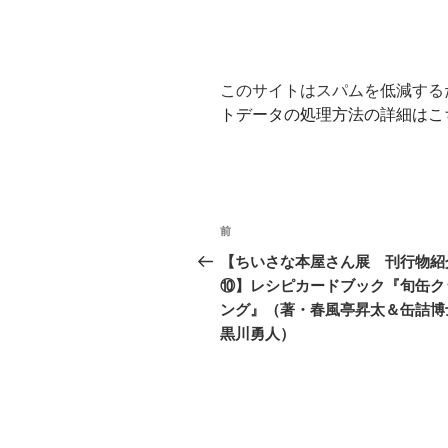
このサイトはスパムを低減するため
トデータの処理方法の詳細はこ
投
前
過
稿
去
【ちいさな本屋さん展 刊行物紹
の
⑩】レシピカードブック『旬缶ク
ナ
投
ング』（著・春風亭昇太＆缶詰博
ビ
稿
黒川勇人）
ゲ
ー
シ