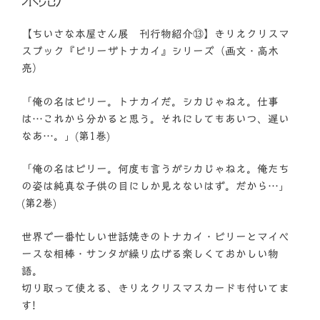
【ちいさな本屋さん展 刊行物紹介⑬】きりえクリスマ
スブック『ビリーザトナカイ』シリーズ（画文・高木
亮）
「俺の名はビリー。トナカイだ。シカじゃねえ。仕事
は…これから分かると思う。それにしてもあいつ、遅い
なあ…。」(第1巻)
「俺の名はビリー。何度も言うがシカじゃねえ。俺たち
の姿は純真な子供の目にしか見えないはず。だから…」
(第2巻)
世界で一番忙しい世話焼きのトナカイ・ビリーとマイペ
ースな相棒・サンタが繰り広げる楽しくておかしい物
語。
切り取って使える、きりえクリスマスカードも付いてま
す!