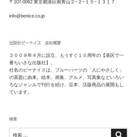
〒107-0062 東京都港区南青山２−２−１５−１３１７
info@benice.co.jp
出版社ビーナイス 会社概要
２００９年４月に設立、もうすぐ１０周年の【港区で一
番ちいさな出版社】。
社名のビーナイスは、ブルーハーツの「人にやさしく」
の英題に由来。絵本、画集、グルメ、写真集などいろい
ろなジャンルで刊行を続け、豆本、活版商品の展開もし
ています。
検索
検
検