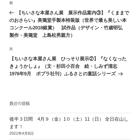
過
前
稿
去
【ちいさな本屋さん展 展示作品案内③】『くままで
ナ
の
のおさらい』美篶堂手製本特装版（世界で最も美しい本
ビ
投
コンクール2018銀賞） 試作品（デザイン・竹歳明弘
稿
ゲ
製作・美篶堂 上島松男親方）
ー
次
次
シ
の
【ちいさな本屋さん展 ひっそり展示②】『なくなった
ョ
投
きょうかしょ』（文・杉田小百合 絵・しみず清志
ン
稿
1976年9月 ポプラ社刊）ふるさとの童話シリーズ
最近の投稿
後半３日間 4月９（金）1０（土）11（日） 全日在山し
ます！
2021年4月8日