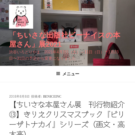
コ
ン
テ
ン
ツ
「ちいさな出版社ビーナイスの本
へ
屋さん」展2021
ス
渋谷いろどりやま 2021年4月3日（土）～11日（日）＊1月23
キ
日〜31日の予定から変更になりました
ッ
プ
メニュー
投
2018年8月8日
投稿者:
BENICEINC
稿
【ちいさな本屋さん展 刊行物紹介
日:
⑬】きりえクリスマスブック『ビリ
ーザトナカイ』シリーズ（画文・高
木亮）